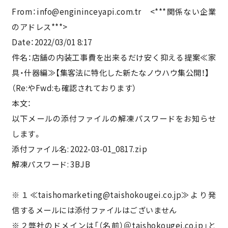
From：info@engininceyapi.com.tr <***関係ない企業
のアドレス***>
Date：2022/03/01 8:17
件名：店舗の内装工事費を出来るだけ安く抑える提案≪家
具・什器編≫【集客法に特化した新たなノウハウ集公開！】
（Re:やFwd:も確認されております）
本文：
以下メールの添付ファイルの解凍パスワードをお知らせ
します。
添付ファイル名: 2022-03-01_0817.zip
解凍パスワード: 3BJB
※１≪taishomarketing@taishokougei.co.jp≫より発
信するメールには添付ファイルはございません
※２弊社のドメインは「（名前）＠taishokougei.co.jp」と