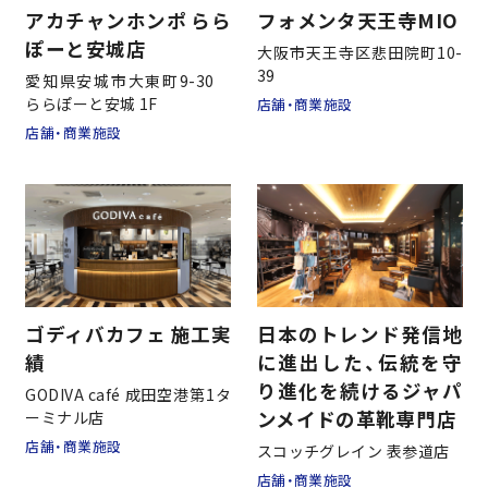
アカチャンホンポ らら
フォメンタ天王寺MIO
ぽーと安城店
大阪市天王寺区悲田院町10-
39
愛知県安城市大東町9-30
ららぽーと安城 1F
店舗・商業施設
店舗・商業施設
ゴディバカフェ 施工実
日本のトレンド発信地
績
に進出した、伝統を守
り進化を続けるジャパ
GODIVA café 成田空港第1タ
ンメイドの革靴専門店
ーミナル店
店舗・商業施設
スコッチグレイン 表参道店
会社情報
店舗・商業施設