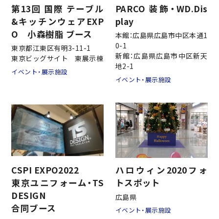
第13回 国際 テーブル
PARCO 装飾・WD.Dis
&キッチンウェアEXP
play
O 小森樹脂 ブース
本館：広島県広島市中区本通1
会社情報
0-1
東京都江東区有明3-11-1
新館：広島県広島市中区新天
東京ビッグサイト 東展示棟
地2-1
イベント・展示施設
イベント・展示施設
事業案内
施工実績
新事業
CSPI EXPO2022
ハロウィン2020フォ
東京ユニフォーム・TS
トスポット
採用情報
DESIGN
広島県
合同ブース
イベント・展示施設