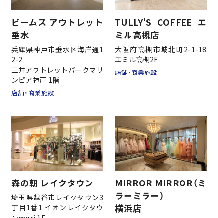
ビームス アウトレット
TULLY'S COFFEE エ
垂水
ミル高槻店
会社情報
兵庫県神戸市垂水区海岸通1
大阪府高槻市城北町2-1-18
2-2
エミル高槻2F
三井アウトレットパークマリ
店舗・商業施設
事業案内
ンピア神戸 1階
店舗・商業施設
施工実績
新事業
森の朝 レイクタウン
MIRROR MIRROR（ミ
採用情報
ラーミラー）
埼玉県越谷市レイクタウン3
横浜店
丁目1番1 イオンレイクタウ
ンmori 1F