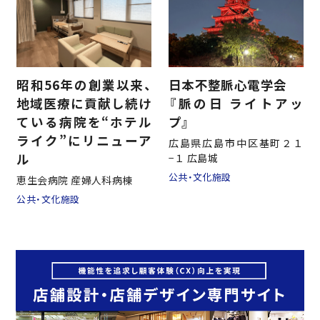
昭和56年の創業以来、
日本不整脈心電学会
地域医療に貢献し続け
『脈の日 ライトアッ
ている病院を“ホテル
プ』
ライク”にリニューア
広島県広島市中区基町２１
ル
−１ 広島城
公共・文化施設
恵生会病院 産婦人科病棟
公共・文化施設