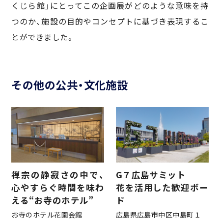
くじら館」にとってこの企画展がどのような意味を持
つのか、施設の目的やコンセプトに基づき表現するこ
とができました。
その他の公共・文化施設
会社情報
事業案内
施工実績
禅宗の静寂さの中で、
G７広島サミット
心やすらぐ時間を味わ
花を活用した歓迎ボー
える“お寺のホテル”
ド
新事業
お寺のホテル花園会館
広島県広島市中区中島町１